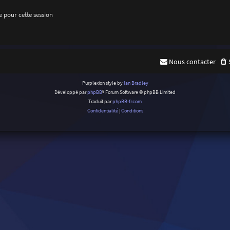
 pour cette session
Nous contacter
Purplexion style by
Ian Bradley
Développé par
phpBB
® Forum Software © phpBB Limited
Traduit par
phpBB-fr.com
Confidentialité
|
Conditions