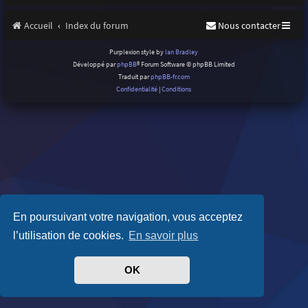
Accueil
Index du forum
Nous contacter
Purplexion style by
Ian Bradley
Développé par
phpBB
® Forum Software © phpBB Limited
Traduit par
phpBB-fr.com
Confidentialité
|
Conditions
En poursuivant votre navigation, vous acceptez
l’utilisation de cookies.
En savoir plus
OK