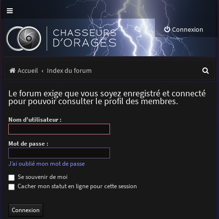
Connexion
R
Accueil
Index du forum
e
Le forum exige que vous soyez enregistré et connecté
c
pour pouvoir consulter le profil des membres.
h
Nom d’utilisateur :
e
r
Mot de passe :
c
J’ai oublié mon mot de passe
h
Se souvenir de moi
Cacher mon statut en ligne pour cette session
e
r