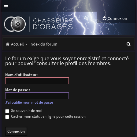
Connexion
R
Accueil
Index du forum
e
Le forum exige que vous soyez enregistré et connecté
c
pour pouvoir consulter le profil des membres.
h
Nom d’utilisateur :
e
r
Mot de passe :
c
J’ai oublié mon mot de passe
h
Se souvenir de moi
Cacher mon statut en ligne pour cette session
e
r