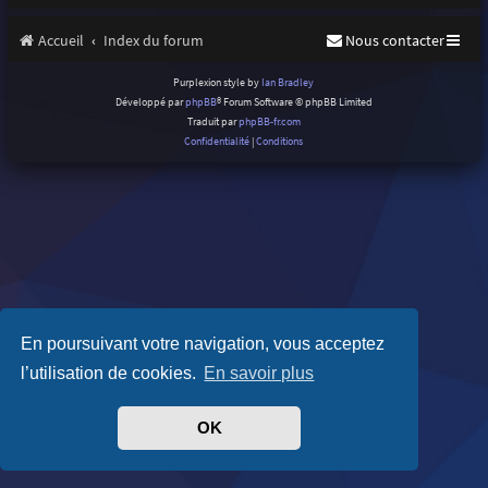
Accueil
Index du forum
Nous contacter
Purplexion style by
Ian Bradley
Développé par
phpBB
® Forum Software © phpBB Limited
Traduit par
phpBB-fr.com
Confidentialité
|
Conditions
En poursuivant votre navigation, vous acceptez
l’utilisation de cookies.
En savoir plus
OK