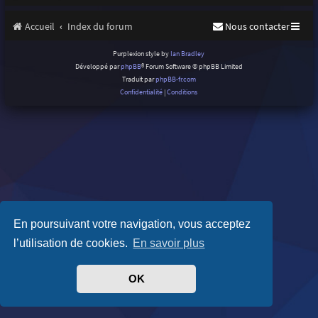
Accueil
Index du forum
Nous contacter
Purplexion style by
Ian Bradley
Développé par
phpBB
® Forum Software © phpBB Limited
Traduit par
phpBB-fr.com
Confidentialité
|
Conditions
En poursuivant votre navigation, vous acceptez
l’utilisation de cookies.
En savoir plus
OK