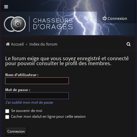
Connexion
R
Accueil
Index du forum
e
Le forum exige que vous soyez enregistré et connecté
c
pour pouvoir consulter le profil des membres.
h
Nom d’utilisateur :
e
r
Mot de passe :
c
J’ai oublié mon mot de passe
h
Se souvenir de moi
Cacher mon statut en ligne pour cette session
e
r