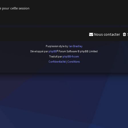
 pour cette session
Nous contacter
Purplexion style by
Ian Bradley
Développé par
phpBB
® Forum Software © phpBB Limited
Traduit par
phpBB-fr.com
Confidentialité
|
Conditions