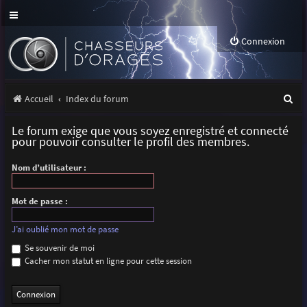
Connexion
R
Accueil
Index du forum
e
Le forum exige que vous soyez enregistré et connecté
c
pour pouvoir consulter le profil des membres.
h
Nom d’utilisateur :
e
r
Mot de passe :
c
J’ai oublié mon mot de passe
h
Se souvenir de moi
Cacher mon statut en ligne pour cette session
e
r