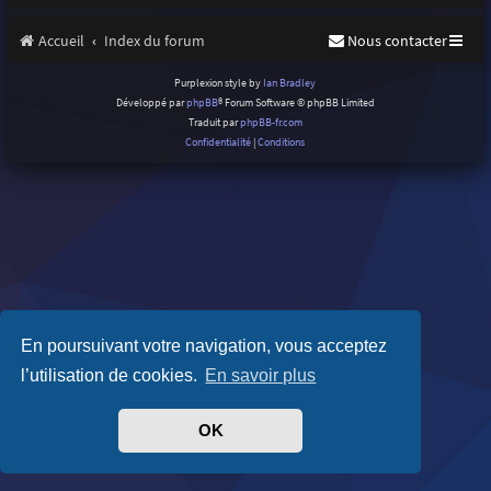
Accueil
Index du forum
Nous contacter
Purplexion style by
Ian Bradley
Développé par
phpBB
® Forum Software © phpBB Limited
Traduit par
phpBB-fr.com
Confidentialité
|
Conditions
En poursuivant votre navigation, vous acceptez
l’utilisation de cookies.
En savoir plus
OK