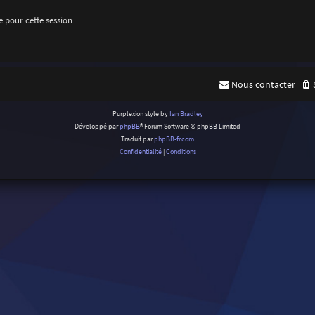
 pour cette session
Nous contacter
Purplexion style by
Ian Bradley
Développé par
phpBB
® Forum Software © phpBB Limited
Traduit par
phpBB-fr.com
Confidentialité
|
Conditions