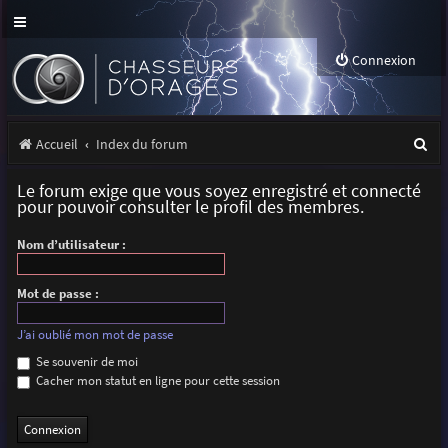
Connexion
R
Accueil
Index du forum
e
Le forum exige que vous soyez enregistré et connecté
c
pour pouvoir consulter le profil des membres.
h
Nom d’utilisateur :
e
r
Mot de passe :
c
J’ai oublié mon mot de passe
h
Se souvenir de moi
Cacher mon statut en ligne pour cette session
e
r