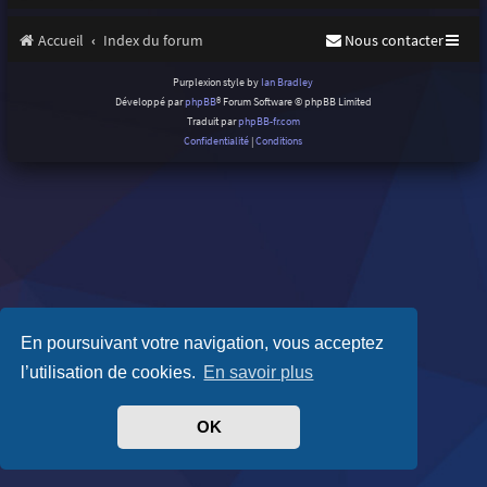
Accueil
Index du forum
Nous contacter
Purplexion style by
Ian Bradley
Développé par
phpBB
® Forum Software © phpBB Limited
Traduit par
phpBB-fr.com
Confidentialité
|
Conditions
En poursuivant votre navigation, vous acceptez
l’utilisation de cookies.
En savoir plus
OK