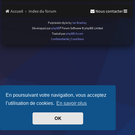
Accueil
Index du forum
Nous contacter
Purplexion style by
Ian Bradley
Développé par
phpBB
® Forum Software © phpBB Limited
Traduit par
phpBB-fr.com
Confidentialité
|
Conditions
En poursuivant votre navigation, vous acceptez
l’utilisation de cookies.
En savoir plus
OK