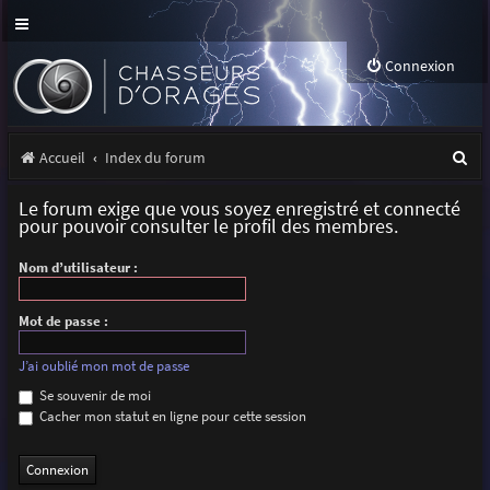
Connexion
R
Accueil
Index du forum
e
Le forum exige que vous soyez enregistré et connecté
c
pour pouvoir consulter le profil des membres.
h
Nom d’utilisateur :
e
r
Mot de passe :
c
J’ai oublié mon mot de passe
h
Se souvenir de moi
Cacher mon statut en ligne pour cette session
e
r