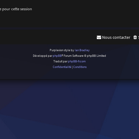
 pour cette session
Nous contacter
Purplexion style by
Ian Bradley
Développé par
phpBB
® Forum Software © phpBB Limited
Traduit par
phpBB-fr.com
Confidentialité
|
Conditions