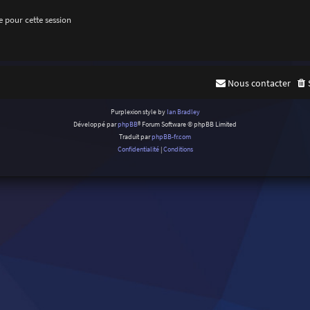
 pour cette session
Nous contacter
Purplexion style by
Ian Bradley
Développé par
phpBB
® Forum Software © phpBB Limited
Traduit par
phpBB-fr.com
Confidentialité
|
Conditions