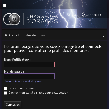
Connexion
R
Accueil
Index du forum
e
Le forum exige que vous soyez enregistré et connecté
c
pour pouvoir consulter le profil des membres.
h
Nom d’utilisateur :
e
r
Mot de passe :
c
J’ai oublié mon mot de passe
h
Se souvenir de moi
Cacher mon statut en ligne pour cette session
e
r