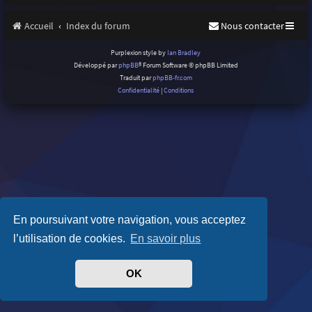
Accueil
Index du forum
Nous contacter
Purplexion style by
Ian Bradley
Développé par
phpBB
® Forum Software © phpBB Limited
Traduit par
phpBB-fr.com
Confidentialité
|
Conditions
En poursuivant votre navigation, vous acceptez
l’utilisation de cookies.
En savoir plus
OK