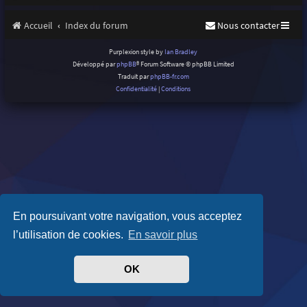
Accueil
Index du forum
Nous contacter
Purplexion style by
Ian Bradley
Développé par
phpBB
® Forum Software © phpBB Limited
Traduit par
phpBB-fr.com
Confidentialité
|
Conditions
En poursuivant votre navigation, vous acceptez
l’utilisation de cookies.
En savoir plus
OK