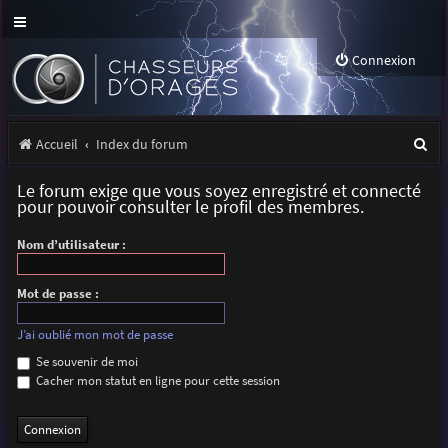
Connexion
R
Accueil
Index du forum
e
Le forum exige que vous soyez enregistré et connecté
c
pour pouvoir consulter le profil des membres.
h
Nom d’utilisateur :
e
r
Mot de passe :
c
J’ai oublié mon mot de passe
h
Se souvenir de moi
Cacher mon statut en ligne pour cette session
e
r