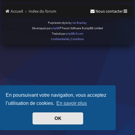
Accueil
Index du forum
Nous contacter
Purplexion style by
Ian Bradley
Développé par
phpBB
® Forum Software © phpBB Limited
Traduit par
phpBB-fr.com
Confidentialité
|
Conditions
En poursuivant votre navigation, vous acceptez
l’utilisation de cookies.
En savoir plus
OK