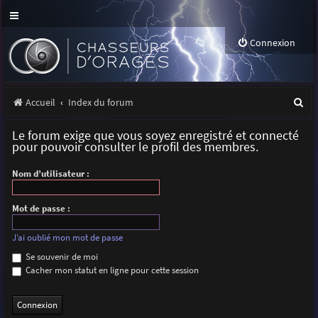
Connexion
R
Accueil
Index du forum
e
Le forum exige que vous soyez enregistré et connecté
c
pour pouvoir consulter le profil des membres.
h
Nom d’utilisateur :
e
r
Mot de passe :
c
J’ai oublié mon mot de passe
h
Se souvenir de moi
Cacher mon statut en ligne pour cette session
e
r