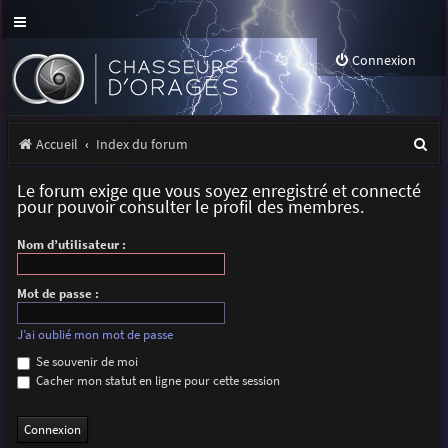
Connexion
R
Accueil
Index du forum
e
Le forum exige que vous soyez enregistré et connecté
c
pour pouvoir consulter le profil des membres.
h
Nom d’utilisateur :
e
r
Mot de passe :
c
J’ai oublié mon mot de passe
h
Se souvenir de moi
Cacher mon statut en ligne pour cette session
e
r