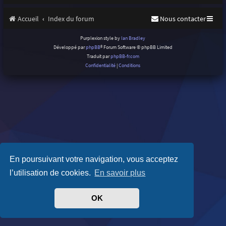
Accueil
Index du forum
Nous contacter
Purplexion style by
Ian Bradley
Développé par
phpBB
® Forum Software © phpBB Limited
Traduit par
phpBB-fr.com
Confidentialité
|
Conditions
En poursuivant votre navigation, vous acceptez
l’utilisation de cookies.
En savoir plus
OK