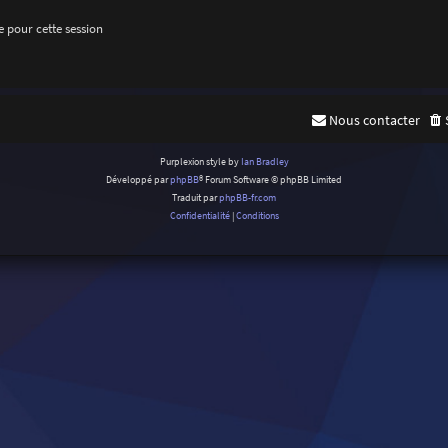
 pour cette session
Nous contacter
Purplexion style by
Ian Bradley
Développé par
phpBB
® Forum Software © phpBB Limited
Traduit par
phpBB-fr.com
Confidentialité
|
Conditions