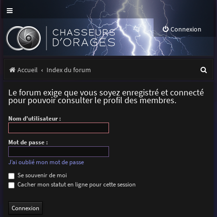
Connexion
R
Accueil
Index du forum
e
Le forum exige que vous soyez enregistré et connecté
c
pour pouvoir consulter le profil des membres.
h
Nom d’utilisateur :
e
r
Mot de passe :
c
J’ai oublié mon mot de passe
h
Se souvenir de moi
Cacher mon statut en ligne pour cette session
e
r