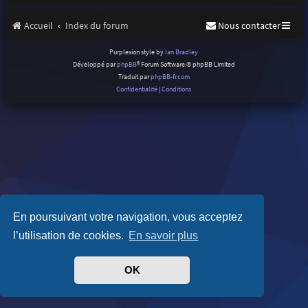
Accueil
Index du forum
Nous contacter
Purplexion style by
Ian Bradley
Développé par
phpBB
® Forum Software © phpBB Limited
Traduit par
phpBB-fr.com
Confidentialité
|
Conditions
En poursuivant votre navigation, vous acceptez
l’utilisation de cookies.
En savoir plus
OK