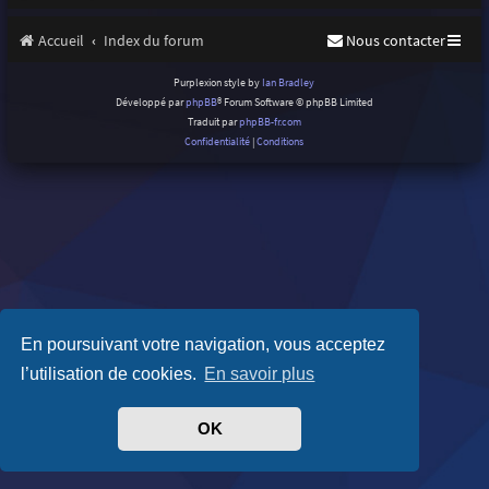
Accueil
Index du forum
Nous contacter
Purplexion style by
Ian Bradley
Développé par
phpBB
® Forum Software © phpBB Limited
Traduit par
phpBB-fr.com
Confidentialité
|
Conditions
En poursuivant votre navigation, vous acceptez
l’utilisation de cookies.
En savoir plus
OK