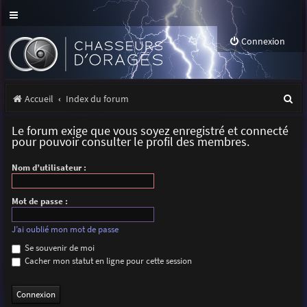
Connexion
R
Accueil
Index du forum
e
Le forum exige que vous soyez enregistré et connecté
c
pour pouvoir consulter le profil des membres.
h
Nom d’utilisateur :
e
r
Mot de passe :
c
J’ai oublié mon mot de passe
h
Se souvenir de moi
Cacher mon statut en ligne pour cette session
e
r