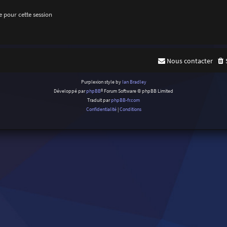
 pour cette session
Nous contacter
Purplexion style by
Ian Bradley
Développé par
phpBB
® Forum Software © phpBB Limited
Traduit par
phpBB-fr.com
Confidentialité
|
Conditions