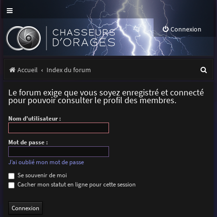
Connexion
R
Accueil
Index du forum
e
Le forum exige que vous soyez enregistré et connecté
c
pour pouvoir consulter le profil des membres.
h
Nom d’utilisateur :
e
r
Mot de passe :
c
J’ai oublié mon mot de passe
h
Se souvenir de moi
Cacher mon statut en ligne pour cette session
e
r