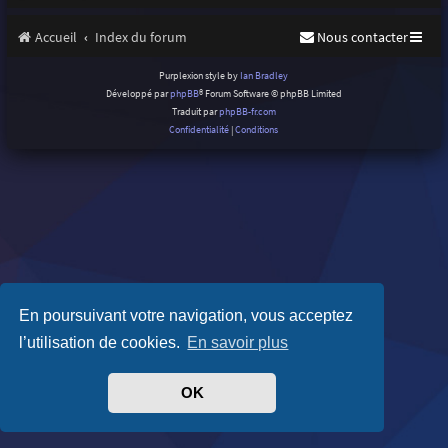
Accueil
Index du forum
Nous contacter
Purplexion style by
Ian Bradley
Développé par
phpBB
® Forum Software © phpBB Limited
Traduit par
phpBB-fr.com
Confidentialité
|
Conditions
En poursuivant votre navigation, vous acceptez
l’utilisation de cookies.
En savoir plus
OK