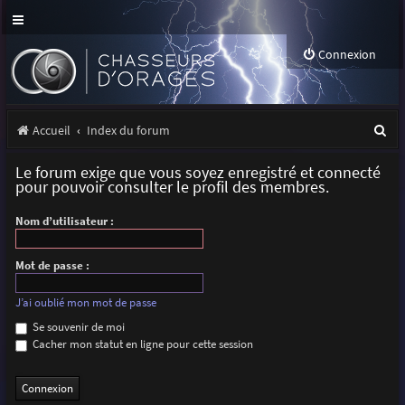
Connexion
R
Accueil
Index du forum
e
Le forum exige que vous soyez enregistré et connecté
c
pour pouvoir consulter le profil des membres.
h
Nom d’utilisateur :
e
r
Mot de passe :
c
J’ai oublié mon mot de passe
h
Se souvenir de moi
Cacher mon statut en ligne pour cette session
e
r