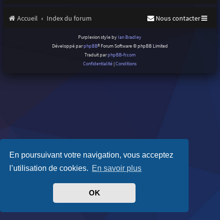
Accueil
Index du forum
Nous contacter
Purplexion style by
Ian Bradley
Développé par
phpBB
® Forum Software © phpBB Limited
Traduit par
phpBB-fr.com
Confidentialité
|
Conditions
En poursuivant votre navigation, vous acceptez
l’utilisation de cookies.
En savoir plus
OK