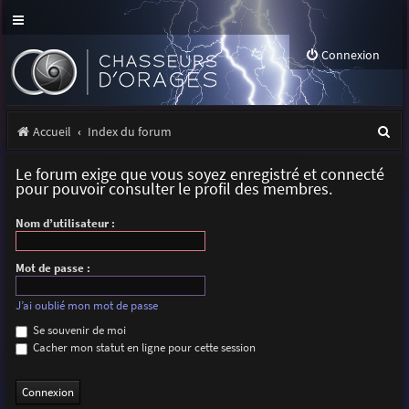
Connexion
R
Accueil
Index du forum
e
Le forum exige que vous soyez enregistré et connecté
c
pour pouvoir consulter le profil des membres.
h
Nom d’utilisateur :
e
r
Mot de passe :
c
J’ai oublié mon mot de passe
h
Se souvenir de moi
Cacher mon statut en ligne pour cette session
e
r