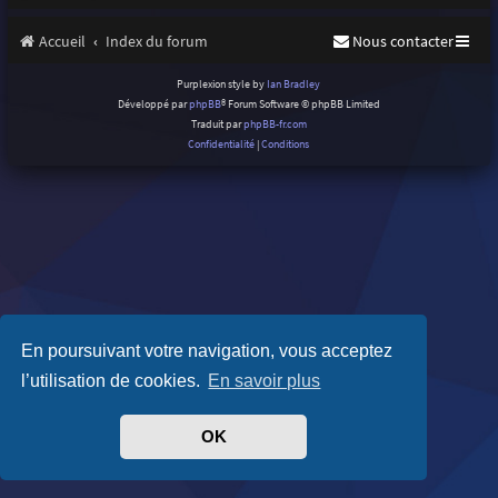
Accueil
Index du forum
Nous contacter
Purplexion style by
Ian Bradley
Développé par
phpBB
® Forum Software © phpBB Limited
Traduit par
phpBB-fr.com
Confidentialité
|
Conditions
En poursuivant votre navigation, vous acceptez
l’utilisation de cookies.
En savoir plus
OK