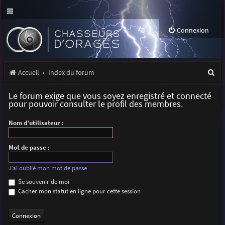
Connexion
R
Accueil
Index du forum
e
Le forum exige que vous soyez enregistré et connecté
c
pour pouvoir consulter le profil des membres.
h
Nom d’utilisateur :
e
r
Mot de passe :
c
J’ai oublié mon mot de passe
h
Se souvenir de moi
Cacher mon statut en ligne pour cette session
e
r