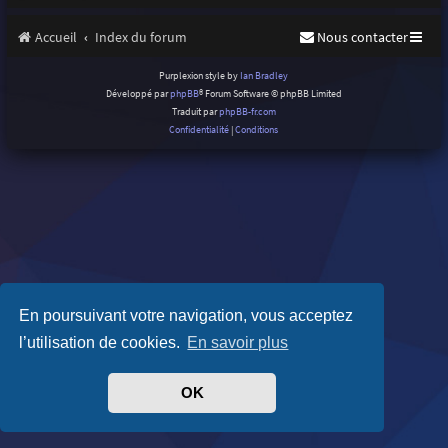
Accueil
Index du forum
Nous contacter
Purplexion style by
Ian Bradley
Développé par
phpBB
® Forum Software © phpBB Limited
Traduit par
phpBB-fr.com
Confidentialité
|
Conditions
En poursuivant votre navigation, vous acceptez
l’utilisation de cookies.
En savoir plus
OK