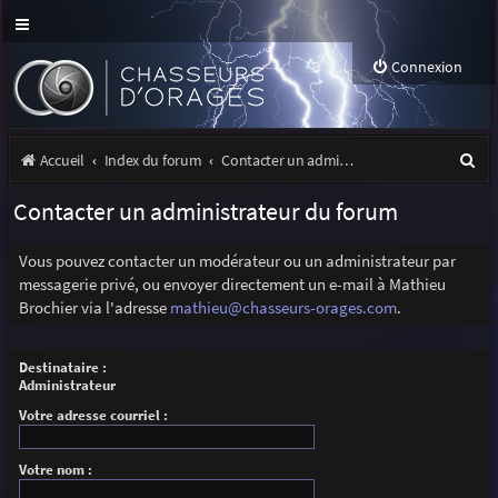
Connexion
R
Accueil
Index du forum
Contacter un administrateur du forum
e
Contacter un administrateur du forum
c
h
Vous pouvez contacter un modérateur ou un administrateur par
messagerie privé, ou envoyer directement un e-mail à Mathieu
e
Brochier via l'adresse
mathieu@chasseurs-orages.com
.
r
c
Destinataire :
Administrateur
h
Votre adresse courriel :
e
r
Votre nom :