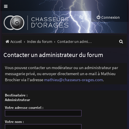
Connexion
R
Accueil
Index du forum
Contacter un administrateur du forum
e
Contacter un administrateur du forum
c
h
Vous pouvez contacter un modérateur ou un administrateur par
messagerie privé, ou envoyer directement un e-mail à Mathieu
e
Brochier via l'adresse
mathieu@chasseurs-orages.com
.
r
c
Destinataire :
Administrateur
h
Votre adresse courriel :
e
r
Votre nom :