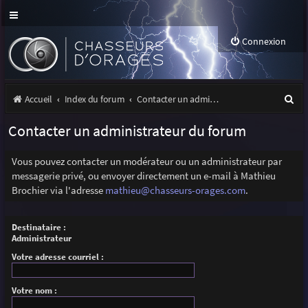
Connexion
R
Accueil
Index du forum
Contacter un administrateur du forum
e
Contacter un administrateur du forum
c
h
Vous pouvez contacter un modérateur ou un administrateur par
messagerie privé, ou envoyer directement un e-mail à Mathieu
e
Brochier via l'adresse
mathieu@chasseurs-orages.com
.
r
c
Destinataire :
Administrateur
h
Votre adresse courriel :
e
r
Votre nom :