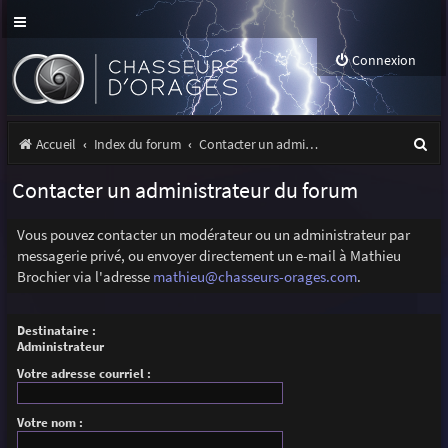
Connexion
R
Accueil
Index du forum
Contacter un administrateur du forum
e
Contacter un administrateur du forum
c
h
Vous pouvez contacter un modérateur ou un administrateur par
messagerie privé, ou envoyer directement un e-mail à Mathieu
e
Brochier via l'adresse
mathieu@chasseurs-orages.com
.
r
c
Destinataire :
Administrateur
h
Votre adresse courriel :
e
r
Votre nom :