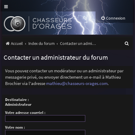
Connexion
R
Accueil
Index du forum
Contacter un administrateur du forum
e
Contacter un administrateur du forum
c
h
Vous pouvez contacter un modérateur ou un administrateur par
messagerie privé, ou envoyer directement un e-mail à Mathieu
e
Brochier via l'adresse
mathieu@chasseurs-orages.com
.
r
c
Destinataire :
Administrateur
h
Votre adresse courriel :
e
r
Votre nom :