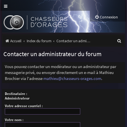
Connexion
R
Accueil
Index du forum
Contacter un administrateur du forum
e
Contacter un administrateur du forum
c
h
Vous pouvez contacter un modérateur ou un administrateur par
messagerie privé, ou envoyer directement un e-mail à Mathieu
e
Brochier via l'adresse
mathieu@chasseurs-orages.com
.
r
c
Destinataire :
Administrateur
h
Votre adresse courriel :
e
r
Votre nom :