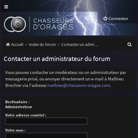
Connexion
R
Accueil
Index du forum
Contacter un administrateur du forum
e
Contacter un administrateur du forum
c
h
Vous pouvez contacter un modérateur ou un administrateur par
messagerie privé, ou envoyer directement un e-mail à Mathieu
e
Brochier via l'adresse
mathieu@chasseurs-orages.com
.
r
c
Destinataire :
Administrateur
h
Votre adresse courriel :
e
r
Votre nom :