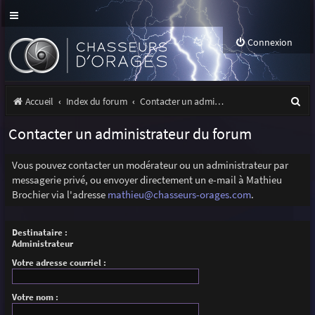
Connexion
R
Accueil
Index du forum
Contacter un administrateur du forum
e
Contacter un administrateur du forum
c
h
Vous pouvez contacter un modérateur ou un administrateur par
messagerie privé, ou envoyer directement un e-mail à Mathieu
e
Brochier via l'adresse
mathieu@chasseurs-orages.com
.
r
c
Destinataire :
Administrateur
h
Votre adresse courriel :
e
r
Votre nom :