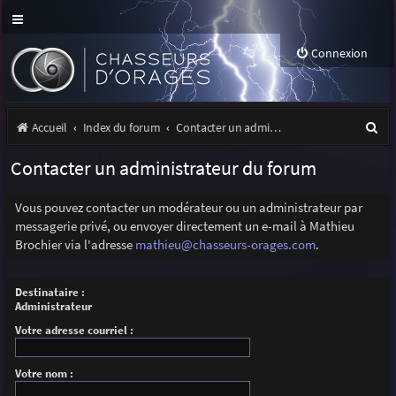
Connexion
R
Accueil
Index du forum
Contacter un administrateur du forum
e
Contacter un administrateur du forum
c
h
Vous pouvez contacter un modérateur ou un administrateur par
messagerie privé, ou envoyer directement un e-mail à Mathieu
e
Brochier via l'adresse
mathieu@chasseurs-orages.com
.
r
c
Destinataire :
Administrateur
h
Votre adresse courriel :
e
r
Votre nom :