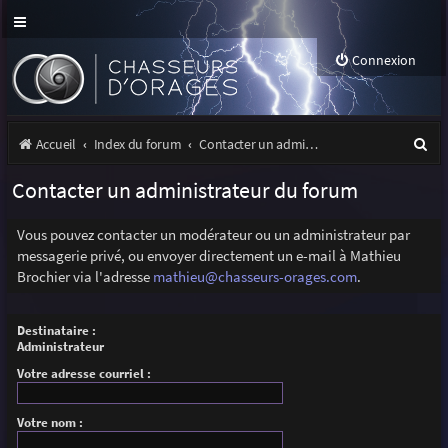
Connexion
R
Accueil
Index du forum
Contacter un administrateur du forum
e
Contacter un administrateur du forum
c
h
Vous pouvez contacter un modérateur ou un administrateur par
messagerie privé, ou envoyer directement un e-mail à Mathieu
e
Brochier via l'adresse
mathieu@chasseurs-orages.com
.
r
c
Destinataire :
Administrateur
h
Votre adresse courriel :
e
r
Votre nom :