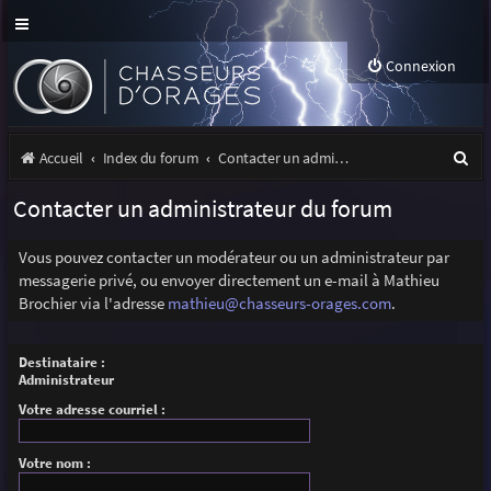
Connexion
R
Accueil
Index du forum
Contacter un administrateur du forum
e
Contacter un administrateur du forum
c
h
Vous pouvez contacter un modérateur ou un administrateur par
messagerie privé, ou envoyer directement un e-mail à Mathieu
e
Brochier via l'adresse
mathieu@chasseurs-orages.com
.
r
c
Destinataire :
Administrateur
h
Votre adresse courriel :
e
r
Votre nom :