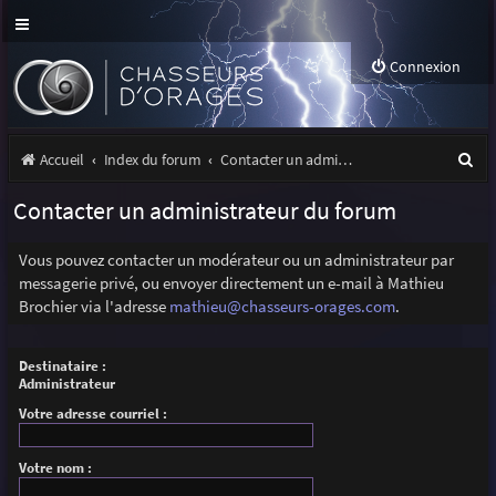
Connexion
R
Accueil
Index du forum
Contacter un administrateur du forum
e
Contacter un administrateur du forum
c
h
Vous pouvez contacter un modérateur ou un administrateur par
messagerie privé, ou envoyer directement un e-mail à Mathieu
e
Brochier via l'adresse
mathieu@chasseurs-orages.com
.
r
c
Destinataire :
Administrateur
h
Votre adresse courriel :
e
r
Votre nom :