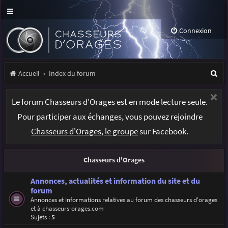
Connexion
R
Accueil
Index du forum
e
Le forum Chasseurs d'Orages est en mode lecture seule.
c
Pour participer aux échanges, vous pouvez rejoindre
h
Chasseurs d'Orages, le groupe
sur Facebook.
e
r
Chasseurs d'Orages
c
h
Annonces, actualités et information du site et du
forum
e
Annonces et informations relatives au forum des chasseurs d'orages
et à
chasseurs-orages.com
r
Sujets :
5