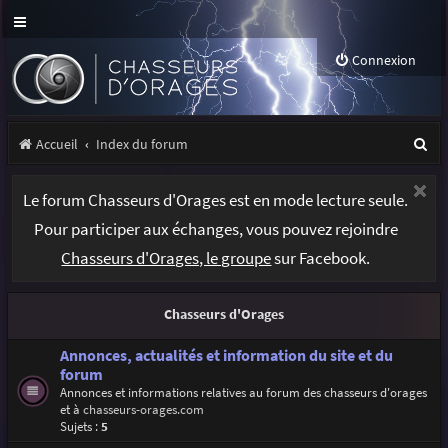
Connexion
R
Accueil
Index du forum
e
Le forum Chasseurs d'Orages est en mode lecture seule.
c
Pour participer aux échanges, vous pouvez rejoindre
h
Chasseurs d'Orages, le groupe
sur Facebook.
e
r
Chasseurs d'Orages
c
h
Annonces, actualités et information du site et du
forum
e
Annonces et informations relatives au forum des chasseurs d'orages
et à
chasseurs-orages.com
r
Sujets :
5