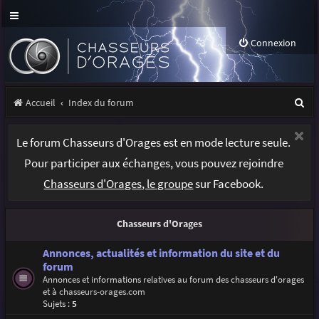
Connexion
R
Accueil
Index du forum
e
Le forum Chasseurs d'Orages est en mode lecture seule.
c
Pour participer aux échanges, vous pouvez rejoindre
h
Chasseurs d'Orages, le groupe
sur Facebook.
e
r
Chasseurs d'Orages
c
h
Annonces, actualités et information du site et du
forum
e
Annonces et informations relatives au forum des chasseurs d'orages
et à
chasseurs-orages.com
r
Sujets :
5