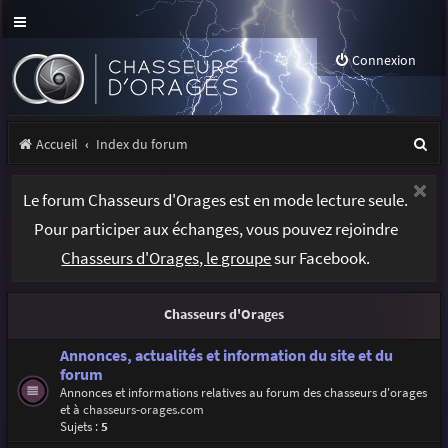
Connexion
R
Accueil
Index du forum
e
Le forum Chasseurs d'Orages est en mode lecture seule.
c
Pour participer aux échanges, vous pouvez rejoindre
h
Chasseurs d'Orages, le groupe
sur Facebook.
e
r
Chasseurs d'Orages
c
h
Annonces, actualités et information du site et du
forum
e
Annonces et informations relatives au forum des chasseurs d'orages
et à
chasseurs-orages.com
r
Sujets :
5