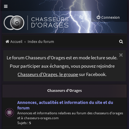
Connexion
R
Accueil
Index du forum
e
Le forum Chasseurs d'Orages est en mode lecture seule.
c
Pour participer aux échanges, vous pouvez rejoindre
h
Chasseurs d'Orages, le groupe
sur Facebook.
e
r
Chasseurs d'Orages
c
h
Annonces, actualités et information du site et du
forum
e
Annonces et informations relatives au forum des chasseurs d'orages
et à
chasseurs-orages.com
r
Sujets :
5