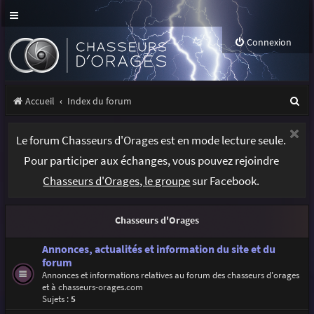
Connexion
R
Accueil
Index du forum
e
Le forum Chasseurs d'Orages est en mode lecture seule.
c
Pour participer aux échanges, vous pouvez rejoindre
h
Chasseurs d'Orages, le groupe
sur Facebook.
e
r
Chasseurs d'Orages
c
h
Annonces, actualités et information du site et du
forum
e
Annonces et informations relatives au forum des chasseurs d'orages
et à
chasseurs-orages.com
r
Sujets :
5