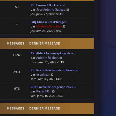
Re: Forum CO - The end
53
V
par
Jose Antonio Gallego
o
jeu. janv. 27, 2022 22:33
i
FAQ Chasseurs d'Orages
r
1
V
par
Mathieu Brochier
l
o
jeu. avr. 23, 2020 17:45
e
i
d
r
e
MESSAGES
DERNIER MESSAGE
l
r
e
n
d
Re: Aide à la conception de v…
i
11245
e
V
par
Antonin Rochon
e
r
o
mer. janv. 20, 2021 21:13
r
n
i
m
Re: Record du monde - phénomè…
i
r
e
2931
V
par
orpailleur
e
l
s
o
sam. oct. 30, 2021 14:21
r
e
s
i
m
d
a
Bilan activité orageuse 2020 …
r
e
e
676
g
V
par
Kévin Fillin
l
s
r
e
o
ven. janv. 15, 2021 13:32
e
s
n
i
d
a
i
r
e
g
e
MESSAGES
DERNIER MESSAGE
l
r
e
r
e
n
m