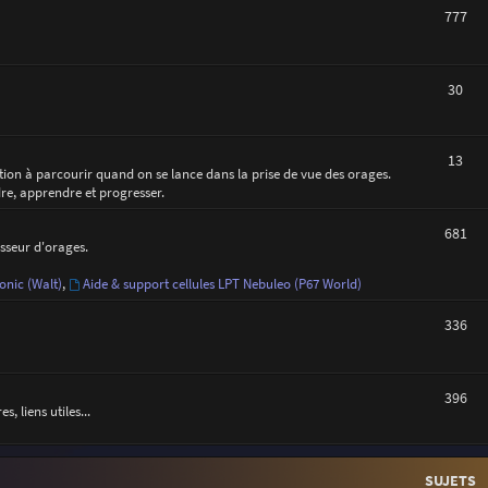
777
30
13
ction à parcourir quand on se lance dans la prise de vue des orages.
dre, apprendre et progresser.
681
asseur d'orages.
onic (Walt)
,
Aide & support cellules LPT Nebuleo (P67 World)
336
396
 liens utiles...
SUJETS