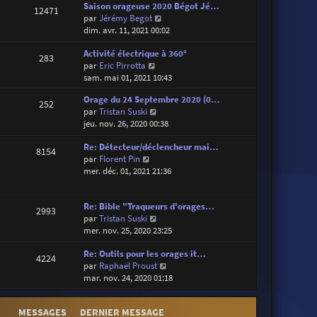
d
Saison orageuse 2020 Bégot Jé…
i
e
12471
e
V
par
Jérémy Begot
e
s
r
o
dim. avr. 11, 2021 00:02
r
s
n
i
m
a
i
Activité électrique à 360°
r
e
g
283
e
V
par
Eric Pirrotta
l
s
e
r
o
sam. mai 01, 2021 10:43
e
s
m
i
d
a
Orage du 24 Septembre 2020 (0…
e
r
e
g
252
V
par
Tristan Suski
s
l
r
e
o
jeu. nov. 26, 2020 00:38
s
e
n
i
a
d
i
Re: Détecteur/déclencheur mai…
r
g
e
e
8154
V
par
Florent Pin
l
e
r
r
o
mer. déc. 01, 2021 21:36
e
n
m
i
d
i
e
r
e
e
s
Re: Bible "Traqueurs d'orages…
l
r
r
s
2993
V
par
Tristan Suski
e
n
m
a
o
mer. nov. 25, 2020 23:25
d
i
e
g
i
e
e
s
e
Re: Outils pour les orages it…
r
r
r
s
4224
V
par
Raphaël Proust
l
n
m
a
o
mar. nov. 24, 2020 01:18
e
i
e
g
i
d
e
s
e
r
e
r
s
MESSAGES
DERNIER MESSAGE
l
r
m
a