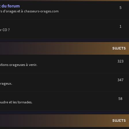
t du forum
5
s d'orages et à
chasseurs-orages.com
1
r CO ?
SUJETS
323
uations orageuses à venir.
347
orageux.
58
oudre et les tornades.
SUJETS