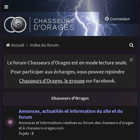
Connexion
R
Accueil
Index du forum
e
Le forum Chasseurs d'Orages est en mode lecture seule.
c
Pour participer aux échanges, vous pouvez rejoindre
h
Chasseurs d'Orages, le groupe
sur Facebook.
e
r
Chasseurs d'Orages
c
h
Annonces, actualités et information du site et du
forum
e
Annonces et informations relatives au forum des chasseurs d'orages
et à
chasseurs-orages.com
r
Sujets :
5