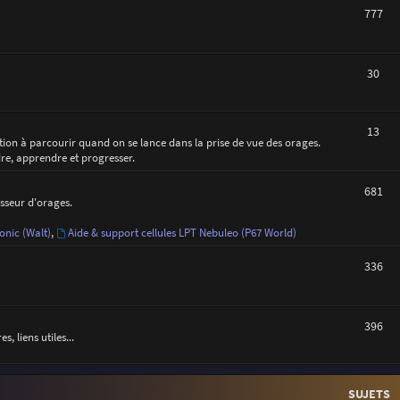
777
30
13
ction à parcourir quand on se lance dans la prise de vue des orages.
dre, apprendre et progresser.
681
asseur d'orages.
onic (Walt)
,
Aide & support cellules LPT Nebuleo (P67 World)
336
396
 liens utiles...
SUJETS