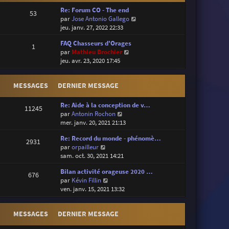
Re: Forum CO - The end
53
V
par
Jose Antonio Gallego
o
jeu. janv. 27, 2022 22:33
i
FAQ Chasseurs d'Orages
r
1
V
par
Mathieu Brochier
l
o
jeu. avr. 23, 2020 17:45
e
i
d
r
e
MESSAGES
DERNIER MESSAGE
l
r
e
n
d
Re: Aide à la conception de v…
i
11245
e
V
par
Antonin Rochon
e
r
o
mer. janv. 20, 2021 21:13
r
n
i
m
Re: Record du monde - phénomè…
i
r
e
2931
V
par
orpailleur
e
l
s
o
sam. oct. 30, 2021 14:21
r
e
s
i
m
d
a
Bilan activité orageuse 2020 …
r
e
e
676
g
V
par
Kévin Fillin
l
s
r
e
o
ven. janv. 15, 2021 13:32
e
s
n
i
d
a
i
r
e
g
e
MESSAGES
DERNIER MESSAGE
l
r
e
r
e
n
m