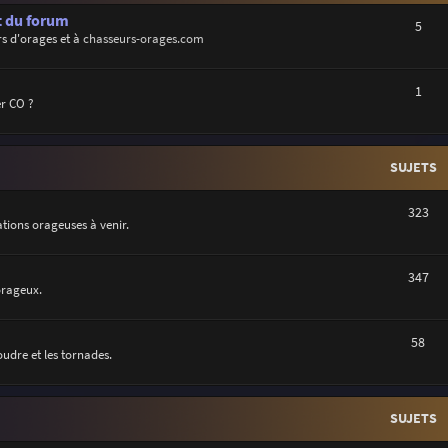
t du forum
5
s d'orages et à
chasseurs-orages.com
1
r CO ?
SUJETS
323
uations orageuses à venir.
347
orageux.
58
oudre et les tornades.
SUJETS