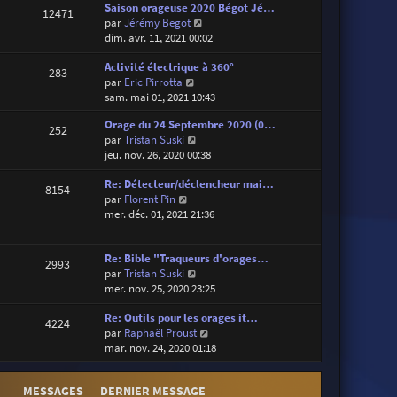
d
Saison orageuse 2020 Bégot Jé…
i
e
12471
e
V
par
Jérémy Begot
e
s
r
o
dim. avr. 11, 2021 00:02
r
s
n
i
m
a
i
Activité électrique à 360°
r
e
g
283
e
V
par
Eric Pirrotta
l
s
e
r
o
sam. mai 01, 2021 10:43
e
s
m
i
d
a
Orage du 24 Septembre 2020 (0…
e
r
e
g
252
V
par
Tristan Suski
s
l
r
e
o
jeu. nov. 26, 2020 00:38
s
e
n
i
a
d
i
Re: Détecteur/déclencheur mai…
r
g
e
e
8154
V
par
Florent Pin
l
e
r
r
o
mer. déc. 01, 2021 21:36
e
n
m
i
d
i
e
r
e
e
s
Re: Bible "Traqueurs d'orages…
l
r
r
s
2993
V
par
Tristan Suski
e
n
m
a
o
mer. nov. 25, 2020 23:25
d
i
e
g
i
e
e
s
e
Re: Outils pour les orages it…
r
r
r
s
4224
V
par
Raphaël Proust
l
n
m
a
o
mar. nov. 24, 2020 01:18
e
i
e
g
i
d
e
s
e
r
e
r
s
MESSAGES
DERNIER MESSAGE
l
r
m
a