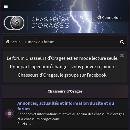
Connexion
R
Accueil
Index du forum
e
Le forum Chasseurs d'Orages est en mode lecture seule.
c
Pour participer aux échanges, vous pouvez rejoindre
h
Chasseurs d'Orages, le groupe
sur Facebook.
e
r
Chasseurs d'Orages
c
h
Annonces, actualités et information du site et du
forum
e
Annonces et informations relatives au forum des chasseurs d'orages
et à
chasseurs-orages.com
r
Sujets :
5