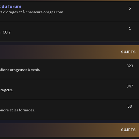
t du forum
5
s d'orages et à
chasseurs-orages.com
1
r CO ?
SUJETS
323
uations orageuses à venir.
347
orageux.
58
oudre et les tornades.
SUJETS