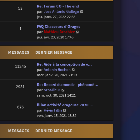
Re: Forum CO - The end
53
V
par
Jose Antonio Gallego
o
jeu. janv. 27, 2022 22:33
i
FAQ Chasseurs d'Orages
r
1
V
par
Mathieu Brochier
l
o
jeu. avr. 23, 2020 17:45
e
i
d
r
e
MESSAGES
DERNIER MESSAGE
l
r
e
n
d
Re: Aide à la conception de v…
i
11245
e
V
par
Antonin Rochon
e
r
o
mer. janv. 20, 2021 21:13
r
n
i
m
Re: Record du monde - phénomè…
i
r
e
2931
V
par
orpailleur
e
l
s
o
sam. oct. 30, 2021 14:21
r
e
s
i
m
d
a
Bilan activité orageuse 2020 …
r
e
e
676
g
V
par
Kévin Fillin
l
s
r
e
o
ven. janv. 15, 2021 13:32
e
s
n
i
d
a
i
r
e
g
e
MESSAGES
DERNIER MESSAGE
l
r
e
r
e
n
m