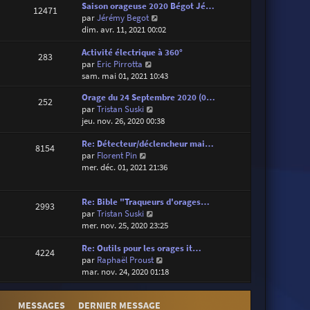
d
Saison orageuse 2020 Bégot Jé…
i
e
12471
e
V
par
Jérémy Begot
e
s
r
o
dim. avr. 11, 2021 00:02
r
s
n
i
m
a
i
Activité électrique à 360°
r
e
g
283
e
V
par
Eric Pirrotta
l
s
e
r
o
sam. mai 01, 2021 10:43
e
s
m
i
d
a
Orage du 24 Septembre 2020 (0…
e
r
e
g
252
V
par
Tristan Suski
s
l
r
e
o
jeu. nov. 26, 2020 00:38
s
e
n
i
a
d
i
Re: Détecteur/déclencheur mai…
r
g
e
e
8154
V
par
Florent Pin
l
e
r
r
o
mer. déc. 01, 2021 21:36
e
n
m
i
d
i
e
r
e
e
s
Re: Bible "Traqueurs d'orages…
l
r
r
s
2993
V
par
Tristan Suski
e
n
m
a
o
mer. nov. 25, 2020 23:25
d
i
e
g
i
e
e
s
e
Re: Outils pour les orages it…
r
r
r
s
4224
V
par
Raphaël Proust
l
n
m
a
o
mar. nov. 24, 2020 01:18
e
i
e
g
i
d
e
s
e
r
e
r
s
MESSAGES
DERNIER MESSAGE
l
r
m
a