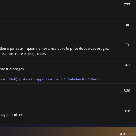
777
30
13
ction à parcourir quand on se lance dans la prise de vue des orages.
dre, apprendre et progresser.
681
asseur d'orages.
onic (Walt)
,
Aide & support cellules LPT Nebuleo (P67 World)
336
396
 liens utiles...
SUJETS