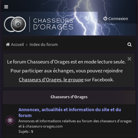
Connexion
R
Accueil
Index du forum
e
Le forum Chasseurs d'Orages est en mode lecture seule.
c
Pour participer aux échanges, vous pouvez rejoindre
h
Chasseurs d'Orages, le groupe
sur Facebook.
e
r
Chasseurs d'Orages
c
h
Annonces, actualités et information du site et du
forum
e
Annonces et informations relatives au forum des chasseurs d'orages
et à
chasseurs-orages.com
r
Sujets :
5