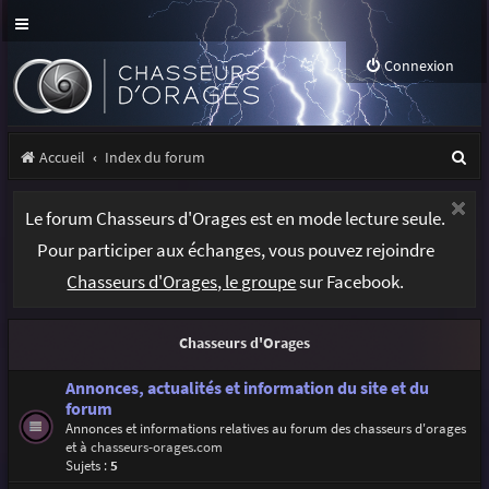
Connexion
R
Accueil
Index du forum
e
Le forum Chasseurs d'Orages est en mode lecture seule.
c
Pour participer aux échanges, vous pouvez rejoindre
h
Chasseurs d'Orages, le groupe
sur Facebook.
e
r
Chasseurs d'Orages
c
h
Annonces, actualités et information du site et du
forum
e
Annonces et informations relatives au forum des chasseurs d'orages
et à
chasseurs-orages.com
r
Sujets :
5