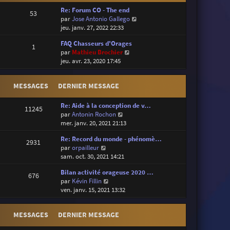
Re: Forum CO - The end
53
V
par
Jose Antonio Gallego
o
jeu. janv. 27, 2022 22:33
i
FAQ Chasseurs d'Orages
r
1
V
par
Mathieu Brochier
l
o
jeu. avr. 23, 2020 17:45
e
i
d
r
e
MESSAGES
DERNIER MESSAGE
l
r
e
n
d
Re: Aide à la conception de v…
i
11245
e
V
par
Antonin Rochon
e
r
o
mer. janv. 20, 2021 21:13
r
n
i
m
Re: Record du monde - phénomè…
i
r
e
2931
V
par
orpailleur
e
l
s
o
sam. oct. 30, 2021 14:21
r
e
s
i
m
d
a
Bilan activité orageuse 2020 …
r
e
e
676
g
V
par
Kévin Fillin
l
s
r
e
o
ven. janv. 15, 2021 13:32
e
s
n
i
d
a
i
r
e
g
e
MESSAGES
DERNIER MESSAGE
l
r
e
r
e
n
m