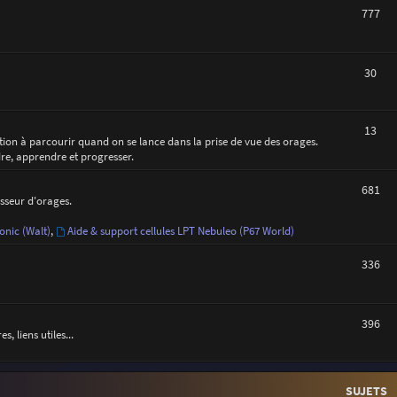
777
30
13
ction à parcourir quand on se lance dans la prise de vue des orages.
dre, apprendre et progresser.
681
asseur d'orages.
onic (Walt)
,
Aide & support cellules LPT Nebuleo (P67 World)
336
396
 liens utiles...
SUJETS