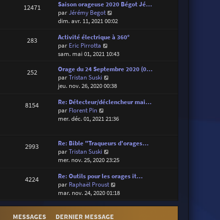
d
Saison orageuse 2020 Bégot Jé…
i
e
12471
e
V
par
Jérémy Begot
e
s
r
o
dim. avr. 11, 2021 00:02
r
s
n
i
m
a
i
Activité électrique à 360°
r
e
g
283
e
V
par
Eric Pirrotta
l
s
e
r
o
sam. mai 01, 2021 10:43
e
s
m
i
d
a
Orage du 24 Septembre 2020 (0…
e
r
e
g
252
V
par
Tristan Suski
s
l
r
e
o
jeu. nov. 26, 2020 00:38
s
e
n
i
a
d
i
Re: Détecteur/déclencheur mai…
r
g
e
e
8154
V
par
Florent Pin
l
e
r
r
o
mer. déc. 01, 2021 21:36
e
n
m
i
d
i
e
r
e
e
s
Re: Bible "Traqueurs d'orages…
l
r
r
s
2993
V
par
Tristan Suski
e
n
m
a
o
mer. nov. 25, 2020 23:25
d
i
e
g
i
e
e
s
e
Re: Outils pour les orages it…
r
r
r
s
4224
V
par
Raphaël Proust
l
n
m
a
o
mar. nov. 24, 2020 01:18
e
i
e
g
i
d
e
s
e
r
e
r
s
MESSAGES
DERNIER MESSAGE
l
r
m
a