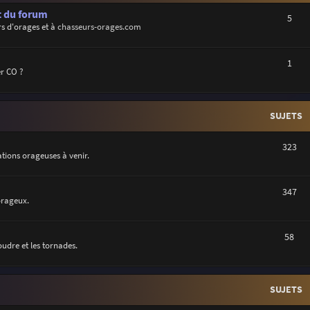
t du forum
5
s d'orages et à
chasseurs-orages.com
1
r CO ?
SUJETS
323
uations orageuses à venir.
347
orageux.
58
oudre et les tornades.
SUJETS