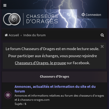
Connexion
R
Accueil
Index du forum
e
Le forum Chasseurs d'Orages est en mode lecture seule.
c
Pour participer aux échanges, vous pouvez rejoindre
h
Chasseurs d'Orages, le groupe
sur Facebook.
e
r
Chasseurs d'Orages
c
h
Annonces, actualités et information du site et du
forum
e
Annonces et informations relatives au forum des chasseurs d'orages
et à
chasseurs-orages.com
r
Sujets :
5